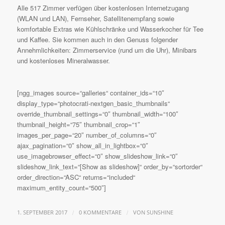
Alle 517 Zimmer verfügen über kostenlosen Internetzugang
(WLAN und LAN), Fernseher, Satellitenempfang sowie
komfortable Extras wie Kühlschränke und Wasserkocher für Tee
und Kaffee. Sie kommen auch in den Genuss folgender
Annehmlichkeiten: Zimmerservice (rund um die Uhr), Minibars
und kostenloses Mineralwasser.
[ngg_images source=“galleries“ container_ids=“10″
display_type=“photocrati-nextgen_basic_thumbnails“
override_thumbnail_settings=“0″ thumbnail_width=“100″
thumbnail_height=“75″ thumbnail_crop=“1″
images_per_page=“20″ number_of_columns=“0″
ajax_pagination=“0″ show_all_in_lightbox=“0″
use_imagebrowser_effect=“0″ show_slideshow_link=“0″
slideshow_link_text=“[Show as slideshow]“ order_by=“sortorder“
order_direction=“ASC“ returns=“included“
maximum_entity_count=“500″]
/
/
1. SEPTEMBER 2017
0 KOMMENTARE
VON
SUNSHINE