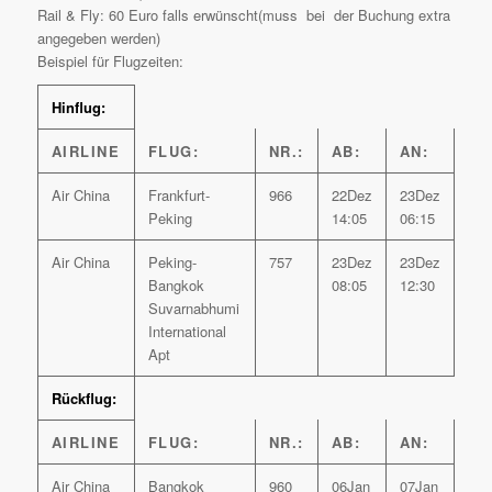
Rail & Fly: 60 Euro falls erwünscht(muss bei der Buchung extra
angegeben werden)
Beispiel für Flugzeiten:
Hinflug:
AIRLINE
FLUG:
NR.:
AB:
AN:
Air China
Frankfurt-
966
22Dez
23Dez
Peking
14:05
06:15
Air China
Peking-
757
23Dez
23Dez
Bangkok
08:05
12:30
Suvarnabhumi
International
Apt
Rückflug:
AIRLINE
FLUG:
NR.:
AB:
AN:
Air China
Bangkok
960
06Jan
07Jan