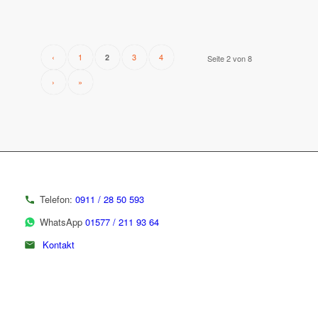
‹
1
3
4
2
Seite 2 von 8
›
»
Telefon:
0911 / 28 50 593
WhatsApp
01577 / 211 93 64
Kontakt