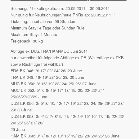
Buchungs-/Ticketingzeitraum: 20.05.2011 – 30.06.2011
Nur gültig für Neubuchungen/neue PNRs ab: 20.05.2011 !!
Ticketing: innerhalb von 96 Stunden
Minimum Stay: 4 Tage oder Sunday Rule
Maximum Stay: 4 Monate
Freigepäck: 30 kg
Abflüge ex DUS/FRA/HAM/MUC Juni 2011
nur anwendbar für folgende Abflüge ex DE (Weiterflüge ex DXB
sowie Rückflüge frei wählbar)
FRA EK 046: 8/ 17/ 22/ 24/ 26/ 29 June
FRA EK 048: 16/ 19/ 23/ 26/ 28/ 30 June
MUC EK 050: 8/ 16/ 19/ 23/ 24/ 25/ 26/ 27 June
MUC EK 052: 5/ 7/ 8/ 15/ 17/ 18/ 19/ 20/ 22/ 23/ 24/
25/26/27/28/29 June
DUS EK 056: 3/ 5/ 8/ 10/ 12/ 17/ 19/ 22/ 23/ 24/ 25/ 26/ 27/ 28/
29/ 30 June
DUS EK 058: 3/ 4/ 5/ 7/ 8/ 9/ 11/ 12/ 14/ 15/ 16/ 17/ 19/ 22/ 23/
24/ 25/ 26/ 27/ 28/
29 June
HAM EK 060: 3/ 7/ 8/ 12/ 13/ 15/ 19/ 22/ 23/ 24/ 25/ 26 June