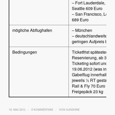
– Fort Lauderdale, Mia
Seattle 609 Euro
– San Francisco, Los A
689 Euro
mögliche Abflughafen
– München
– deutschlandweite Abf
geringen Aufpreis buch
Bedingungen
Ticketfrist spätestens 
Reservierung, ab 3 Tage
Ticketing sofort und/od
19.06.2012 (was immer zue
Gabelflug innerhalb de
jeweils ½ RT gestattet
Rail & Fly 70 Euro
Freigepäck 23 kg
/
/
16. MAI 2012
0 KOMMENTARE
VON
SUNSHINE