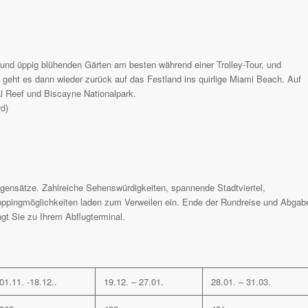
nd üppig blühenden Gärten am besten während einer Trolley-Tour, und
eht es dann wieder zurück auf das Festland ins quirlige Miami Beach. Auf
 Reef und Biscayne Nationalpark.
d)
egensätze. Zahlreiche Sehenswürdigkeiten, spannende Stadtviertel,
oppingmöglichkeiten laden zum Verweilen ein. Ende der Rundreise und Abgab
gt Sie zu Ihrem Abflugterminal.
01.11. -18.12..
19.12. – 27.01.
28.01. – 31.03.