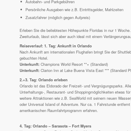
Autobahn- und Parkgebühren
Persönliche Ausgaben wie z.B. Eintrittsgelder, Mahlzeiten
Zusatzfahrer (möglich gegen Aufpreis)
Erleben Sie die beliebtesten Höhepunkte Floridas in nur 1 Woche. 
Zweiturlaub, lässt sich aber auch ideal mit einem Verlängerungsau
Reiseverlauf:
1. Tag: Ankunft in Orlando
Nach Ankunft am internationalen Flughafen bringt Sie der Shutt
gebuchten Hotel.
Unterkunft:
Champions World Resort **+ (Standard)
Unterkunft:
Clarion Inn at Lake Buena Vista East *** (Standard P
2.+3. Tag: Orlando erleben
Orlando ist das Eldorado der Freizeit- und Vergnügungsparks. Al
Unterhaltungs-, Restaurant- und Shoppingmöglichkeiten etwas f
weitere Attraktionen wie z.B. SeaWorld mit seinem neuen Wasse
oder Universal Island of Adventure. Nur ca. 1 Fahrstunde entfer
amerikanischen Raumfahrtprogramm erfahren.
4. Tag: Orlando – Sarasota – Fort Myers