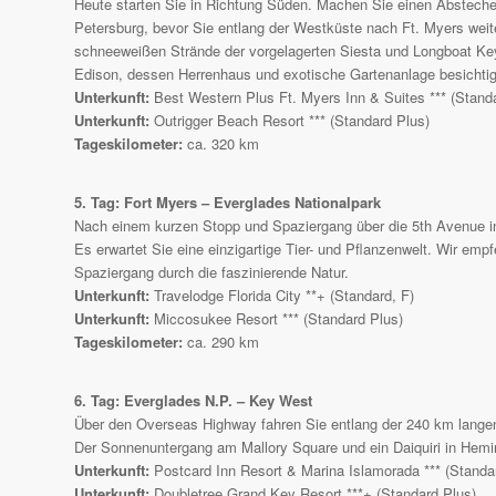
Heute starten Sie in Richtung Süden. Machen Sie einen Absteche
Petersburg, bevor Sie entlang der Westküste nach Ft. Myers weit
schneeweißen Strände der vorgelagerten Siesta und Longboat Ke
Edison, dessen Herrenhaus und exotische Gartenanlage besichti
Unterkunft:
Best Western Plus Ft. Myers Inn & Suites *** (Standa
Unterkunft:
Outrigger Beach Resort *** (Standard Plus)
Tageskilometer:
ca. 320 km
5. Tag: Fort Myers – Everglades Nationalpark
Nach einem kurzen Stopp und Spaziergang über die 5th Avenue i
Es erwartet Sie eine einzigartige Tier- und Pflanzenwelt. Wir empf
Spaziergang durch die faszinierende Natur.
Unterkunft:
Travelodge Florida City **+ (Standard, F)
Unterkunft:
Miccosukee Resort *** (Standard Plus)
Tageskilometer:
ca. 290 km
6. Tag: Everglades N.P. – Key West
Über den Overseas Highway fahren Sie entlang der 240 km langen 
Der Sonnenuntergang am Mallory Square und ein Daiquiri in He
Unterkunft:
Postcard Inn Resort & Marina Islamorada *** (Standa
Unterkunft:
Doubletree Grand Key Resort ***+ (Standard Plus)