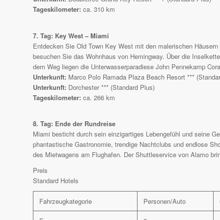
Tageskilometer:
ca. 310 km
7. Tag: Key West – Miami
Entdecken Sie Old Town Key West mit den malerischen Häusern u
besuchen Sie das Wohnhaus von Hemingway. Über die Inselkette g
dem Weg liegen die Unterwasserparadiese John Pennekamp Coral
Unterkunft:
Marco Polo Ramada Plaza Beach Resort *** (Standar
Unterkunft:
Dorchester *** (Standard Plus)
Tageskilometer:
ca. 266 km
8. Tag: Ende der Rundreise
Miami besticht durch sein einzigartiges Lebengefühl und seine G
phantastische Gastronomie, trendige Nachtclubs und endlose Sh
des Mietwagens am Flughafen. Der Shuttleservice von Alamo brin
Preis
Standard Hotels
Fahrzeugkategorie
Personen/Auto