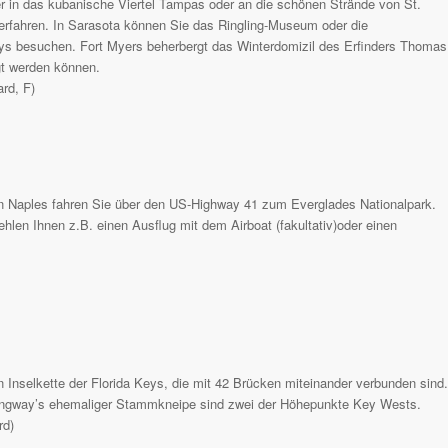
r in das kubanische Viertel Tampas oder an die schönen Strände von St.
erfahren. In Sarasota können Sie das Ringling-Museum oder die
ys besuchen. Fort Myers beherbergt das Winterdomizil des Erfinders Thomas
gt werden können.
rd, F)
n Naples fahren Sie über den US-Highway 41 zum Everglades Nationalpark.
ehlen Ihnen z.B. einen Ausflug mit dem Airboat (fakultativ)oder einen
Inselkette der Florida Keys, die mit 42 Brücken miteinander verbunden sind.
mingway’s ehemaliger Stammkneipe sind zwei der Höhepunkte Key Wests.
rd)