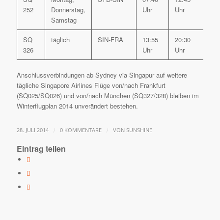
252
Donnerstag,
Uhr
Uhr
Samstag
SQ
täglich
SIN-FRA
13:55
20:30
326
Uhr
Uhr
Anschlussverbindungen ab Sydney via Singapur auf weitere
tägliche Singapore Airlines Flüge von/nach Frankfurt
(SQ025/SQ026) und von/nach München (SQ327/328) bleiben im
Winterflugplan 2014 unverändert bestehen.
/
/
28. JULI 2014
0 KOMMENTARE
VON
SUNSHINE
Eintrag teilen