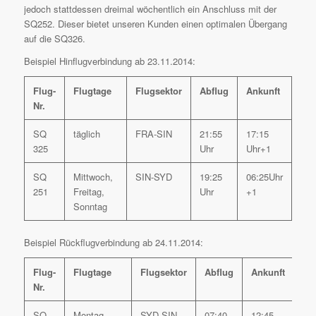
jedoch stattdessen dreimal wöchentlich ein Anschluss mit der
SQ252. Dieser bietet unseren Kunden einen optimalen Übergang
auf die SQ326.
Beispiel Hinflugverbindung ab 23.11.2014:
Flug-
Flugtage
Flugsektor
Abflug
Ankunft
Nr.
SQ
täglich
FRA-SIN
21:55
17:15
325
Uhr
Uhr+1
SQ
Mittwoch,
SIN-SYD
19:25
06:25Uhr
251
Freitag,
Uhr
+1
Sonntag
Beispiel Rückflugverbindung ab 24.11.2014:
Flug-
Flugtage
Flugsektor
Abflug
Ankunft
Nr.
SQ
Montag,
SYD-SIN
07:40
12:45