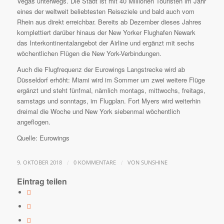
Vegas unterwegs. Die Stadt ist mit 40 Millionen Touristen im Jahr
eines der weltweit beliebtesten Reiseziele und bald auch vom
Rhein aus direkt erreichbar. Bereits ab Dezember dieses Jahres
komplettiert darüber hinaus der New Yorker Flughafen Newark
das Interkontinentalangebot der Airline und ergänzt mit sechs
wöchentlichen Flügen die New York-Verbindungen.
Auch die Flugfrequenz der Eurowings Langstrecke wird ab
Düsseldorf erhöht: Miami wird im Sommer um zwei weitere Flüge
ergänzt und steht fünfmal, nämlich montags, mittwochs, freitags,
samstags und sonntags, im Flugplan. Fort Myers wird weiterhin
dreimal die Woche und New York siebenmal wöchentlich
angeflogen.
Quelle: Eurowings
/
/
9. OKTOBER 2018
0 KOMMENTARE
VON
SUNSHINE
Eintrag teilen