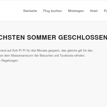
Startseite
Flug buchen
Mietwagen
Hotel
P
NÄCHSTEN SOMMER GESCHLOSSE
nd auf Koh Pi Pi für drei Monate gesperrt, das gleiche gilt für den
ur von dem Massenansturm der Besucher und Tourboote erholen.
e Regelungen.