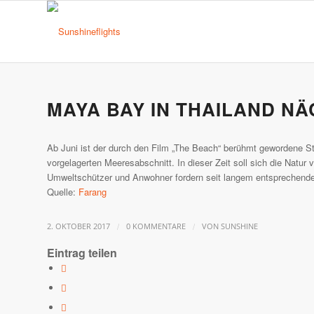
MAYA BAY IN THAILAND 
Ab Juni ist der durch den Film „The Beach“ berühmt gewordene Stra
vorgelagerten Meeresabschnitt. In dieser Zeit soll sich die Nat
Umweltschützer und Anwohner fordern seit langem entsprechend
Quelle:
Farang
/
/
2. OKTOBER 2017
0 KOMMENTARE
VON
SUNSHINE
Eintrag teilen