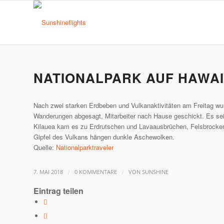
NATIONALPARK AUF HAWAI
Nach zwei starken Erdbeben und Vulkanaktivitäten am Freitag wu
Wanderungen abgesagt, Mitarbeiter nach Hause geschickt. Es sei 
Kilauea kam es zu Erdrutschen und Lavaausbrüchen, Felsbrocken g
Gipfel des Vulkans hängen dunkle Aschewolken.
Quelle:
Nationalparktraveler
/
/
7. MAI 2018
0 KOMMENTARE
VON
SUNSHINE
Eintrag teilen