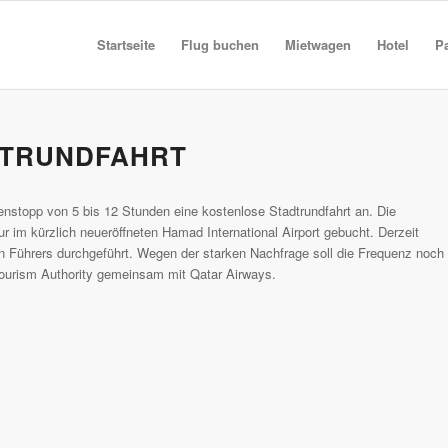
Startseite
Flug buchen
Mietwagen
Hotel
P
DTRUNDFAHRT
enstopp von 5 bis 12 Stunden eine kostenlose Stadtrundfahrt an. Die
r im kürzlich neueröffneten Hamad International Airport gebucht. Derzeit
en Führers durchgeführt. Wegen der starken Nachfrage soll die Frequenz noch
Tourism Authority gemeinsam mit Qatar Airways.