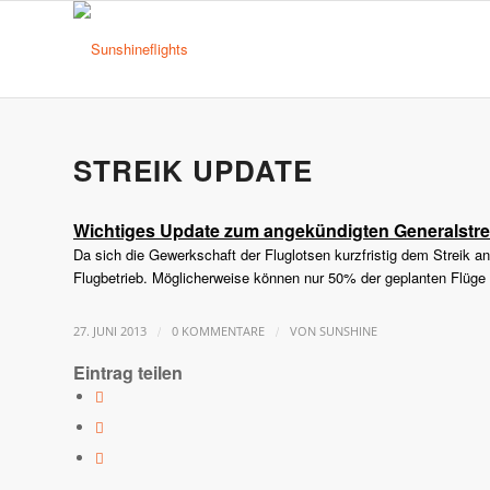
STREIK UPDATE
Wichtiges Update zum angekündigten Generalstrei
Da sich die Gewerkschaft der Fluglotsen kurzfristig dem Streik a
Flugbetrieb. Möglicherweise können nur 50% der geplanten Flüge
/
/
27. JUNI 2013
0 KOMMENTARE
VON
SUNSHINE
Eintrag teilen