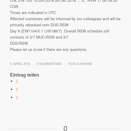
CNL EW 103 15.Jun.2018 26.Okt.2018 ….5.. RSW 17:50 09:20
CGN
Times are indicated in UTC.
Affected customers will be informed by our colleagues and will be
primarily rebooked onto DUS-RSW
Day 6 (EW1104/5 // LH5186/7). Overall RSW schedule still
consists of 2/7 MUC-RSW and 3/7
DUS/RSW.
Please let us know if there are any questions.
/
/
5. APRIL 2018
0 KOMMENTARE
VON
SUNSHINE
Eintrag teilen
0